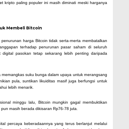
t kripto paling populer ini masih diminati meski harganya
uk Membeli Bitcoin
in, penurunan harga Bitcoin tidak serta-merta membatalkan
t tanggapan terhadap penurunan pasar saham di seluruh
igital pasokan tetap sekarang lebih penting daripada
aja memangkas suku bunga dalam upaya untuk merangsang
ian pula, suntikan likuiditas masif juga berfungsi untuk
hui lebih menarik.
isional minggu lalu, Bitcoin mungkin gagal membuktikan
n pun masih berada dikisaran Rp76-78 juta.
al percaya keberadaannya yang terus berlanjut melalui