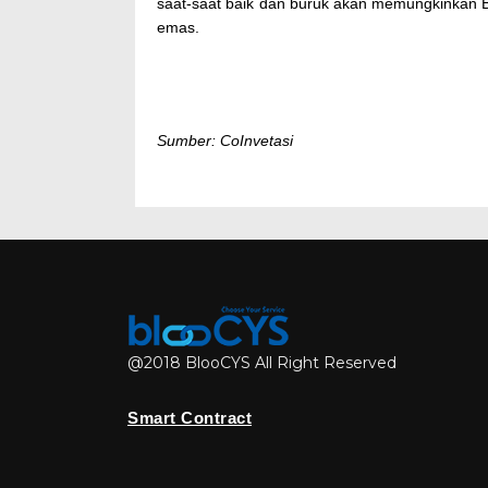
saat-saat baik dan buruk akan memungkinkan B
emas.
Sumber: CoInvetasi
@2018 BlooCYS All Right Reserved
Smart Contract