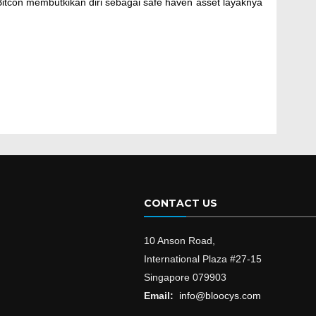
itcon membutkikan diri sebagai safe haven asset layaknya
CONTACT US
10 Anson Road,
International Plaza #27-15
Singapore 079903
Email:
info@bloocys.com