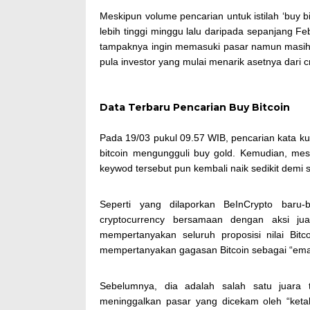
Meskipun volume pencarian untuk istilah ‘buy bitc
lebih tinggi minggu lalu daripada sepanjang F
tampaknya ingin memasuki pasar namun masih
pula investor yang mulai menarik asetnya dari c
Data Terbaru Pencarian Buy Bitcoin
Pada 19/03 pukul 09.57 WIB, pencarian kata kun
bitcoin mengungguli buy gold. Kemudian, me
keywod tersebut pun kembali naik sedikit demi s
Seperti yang dilaporkan BeInCrypto baru-ba
cryptocurrency bersamaan dengan aksi jua
mempertanyakan seluruh proposisi nilai Bitc
mempertanyakan gagasan Bitcoin sebagai “emas 
Sebelumnya, dia adalah salah satu juara t
meninggalkan pasar yang dicekam oleh “ket