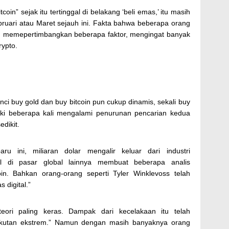
oin” sejak itu tertinggal di belakang ‘beli emas,’ itu masih
ebruari atau Maret sejauh ini. Fakta bahwa beberapa orang
 memepertimbangkan beberapa faktor, mengingat banyak
rypto.
ci buy gold dan buy bitcoin pun cukup dinamis, sekali buy
ski beberapa kali mengalami penurunan pencarian kedua
edikit.
ru ini, miliaran dolar mengalir keluar dari industri
l di pasar global lainnya membuat beberapa analis
oin. Bahkan orang-orang seperti Tyler Winklevoss telah
digital.”
eori paling keras. Dampak dari kecelakaan itu telah
akutan ekstrem.” Namun dengan masih banyaknya orang