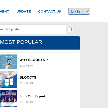
VENT
UPDATE
CONTACT US
MOST POPULAR
WHY BLOOCYS ?
2019-03-04
BLOOCYS
2019-03-04
Join Our Expert
2019-03-04